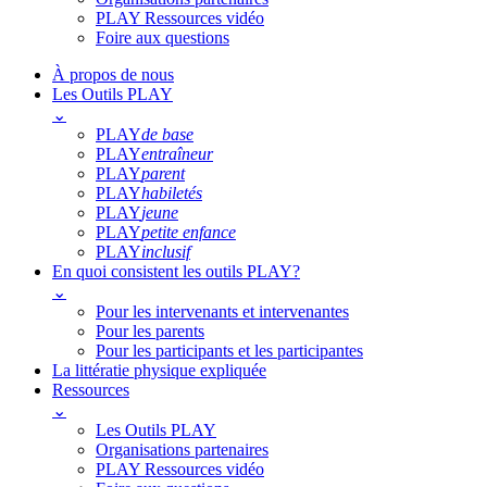
PLAY Ressources vidéo
Foire aux questions
À propos de nous
Les Outils PLAY
⌄
PLAY
de base
PLAY
entraîneur
PLAY
parent
PLAY
habiletés
PLAY
jeune
PLAY
petite enfance
PLAY
inclusif
En quoi consistent les outils PLAY?
⌄
Pour les intervenants et intervenantes
Pour les parents
Pour les participants et les participantes
La littératie physique expliquée
Ressources
⌄
Les Outils PLAY
Organisations partenaires
PLAY Ressources vidéo