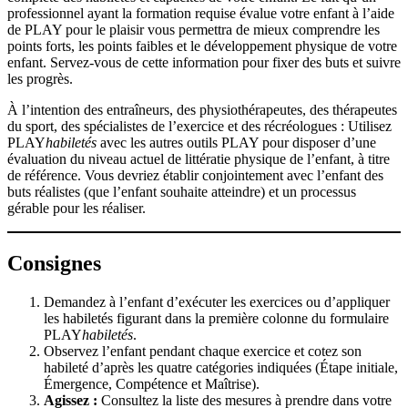
professionnel ayant la formation requise évalue votre enfant à l’aide
de PLAY pour le plaisir vous permettra de mieux comprendre les
points forts, les points faibles et le développement physique de votre
enfant. Servez-vous de cette information pour fixer des buts et suivre
les progrès.
À l’intention des entraîneurs, des physiothérapeutes, des thérapeutes
du sport, des spécialistes de l’exercice et des récréologues : Utilisez
PLAY
habiletés
avec les autres outils PLAY pour disposer d’une
évaluation du niveau actuel de littératie physique de l’enfant, à titre
de référence. Vous devriez établir conjointement avec l’enfant des
buts réalistes (que l’enfant souhaite atteindre) et un processus
gérable pour les réaliser.
Consignes
Demandez à l’enfant d’exécuter les exercices ou d’appliquer
les habiletés figurant dans la première colonne du formulaire
PLAY
habiletés
.
Observez l’enfant pendant chaque exercice et cotez son
habileté d’après les quatre catégories indiquées (Étape initiale,
Émergence, Compétence et Maîtrise).
Agissez :
Consultez la liste des mesures à prendre dans votre