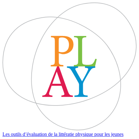
Skip to content
Les outils d’évaluation de la littératie physique pour les jeunes