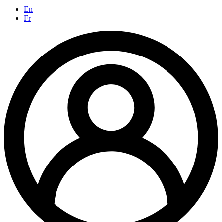
En
Fr