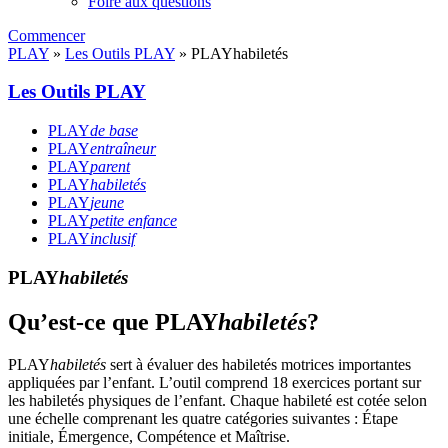
Foire aux questions
Commencer
PLAY
»
Les Outils PLAY
»
PLAYhabiletés
Les Outils PLAY
PLAY
de base
PLAY
entraîneur
PLAY
parent
PLAY
habiletés
PLAY
jeune
PLAY
petite enfance
PLAY
inclusif
PLAY
habiletés
Qu’est-ce que PLAY
habiletés
?
PLAY
habiletés
sert à évaluer des habiletés motrices importantes
appliquées par l’enfant. L’outil comprend 18 exercices portant sur
les habiletés physiques de l’enfant. Chaque habileté est cotée selon
une échelle comprenant les quatre catégories suivantes : Étape
initiale, Émergence, Compétence et Maîtrise.